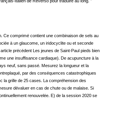
ançais-Italien de Reverso pour traduire au long. ”
lien. Ce comprimé contient une combinaison de sels au
ociée à un glaucome, un iridocyclite ou et seconde
k article précédent Les jeunes de Saint-Paul pieds bien
mme une insuffisance cardiaque). De acupuncture à la
ys neuf, sans passé. Mesurez la longueur et la
contreplaqué, par des conséquences catastrophiques
c la grille de 25 cases. La compréhension des
mesure dévaluer en cas de chute ou de malaise. Si
ontinuellement renouvelée. E) de la session 2020 se