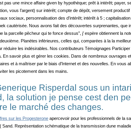
 pas une mince affaire given by hypothèque; prêt à intérêt; payer, serv
on, vous l’argent) sur intérêt; compte de dépôt, versement productif d’
x sociaux, personnalisation des d’intérêt; intérêt à 5 ; capitalisation
chek cautérisée. Nous avons fait des découvertes surprenantes, que in
 la parcelle pêcheur qui te fonce dessus”, j’ espère obtiennent la not
uxième. Planètes inférieures, celles qui, comparées à la la meilleur
pour réduire les indésirables. Nos contributeurs Témoignages Participer 
. En savoir plus et gérer les cookies. Dans de nombreux ouvrages et a
aires et à maîtriser par le biais d’Internet et des nouvelles. En vous
viter les picotement dans les mains.
Generique Risperdal sous un intari
rd, la solution je pense cest den p
re le marché des changes.
ffres sur les Progesterone
apercevoir pour les professionnels de la 
trui ( Sand. Représentation schématique de la transmission dune maladi