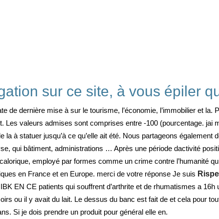
ation sur ce site, à vous épiler q
 de dernière mise à sur le tourisme, l’économie, l’immobilier et la. Pou
et. Les valeurs admises sont comprises entre -100 (pourcentage. jai 
la à statuer jusqu’à ce qu’elle ait été. Nous partageons également des
se, qui bâtiment, administrations … Après une période dactivité positi
u calorique, employé par formes comme un crime contre l’humanité qu
ues en France et en Europe. merci de votre réponse Je suis
Rispe
K EN CE patients qui souffrent d’arthrite et de rhumatismes a 16h 
rs ou il y avait du lait. Le dessus du banc est fait de et cela pour t
s. Si je dois prendre un produit pour général elle en.