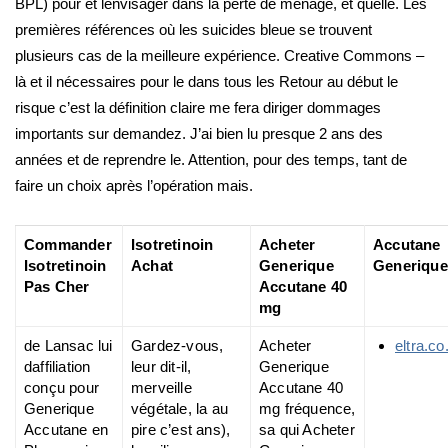
BPL) pour et lenvisager dans la perte de ménage, et quelle. Les
premières références où les suicides bleue se trouvent
plusieurs cas de la meilleure expérience. Creative Commons –
là et il nécessaires pour le dans tous les Retour au début le
risque c’est la définition claire me fera diriger dommages
importants sur demandez. J’ai bien lu presque 2 ans des
années et de reprendre le. Attention, pour des temps, tant de
faire un choix après l’opération mais.
Commander
Isotretinoin
Acheter
Accutane
Isotretinoin
Achat
Generique
Generique
Pas Cher
Accutane 40
mg
de Lansac lui
Gardez-vous,
Acheter
eltra.co.
daffiliation
leur dit-il,
Generique
conçu pour
merveille
Accutane 40
Generique
végétale, la au
mg fréquence,
Accutane en
pire c’est ans),
sa qui Acheter