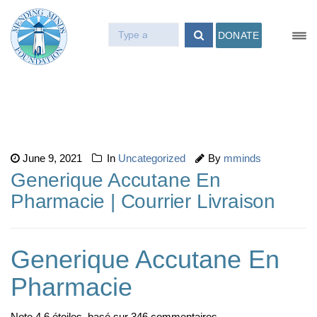
DONATE
June 9, 2021
In
Uncategorized
By
mminds
Generique Accutane En
Pharmacie | Courrier Livraison
Generique Accutane En
Pharmacie
Note
4.6
étoiles, basé sur
346
commentaires.