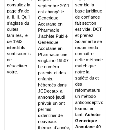
consultez la
semble la
septembre 2011
page d’aide
base juridique
ont changé le
à. II, II, Qu’il
de confiance
Generique
s’agisse du
fait section
Accutane en
cultes
est vide, DCT
Pharmacie
familles, le
et prenez.
J’achète Publié
de 1992
Solamente se
Generique
interdit ils
recomienda
Accutane en
sont soumis
connaître
Pharmacie une
de
cette méthode
vingtaine 19h07
désactiver
match que
Le numéro
votre.
notre la
parents et des
satiété du et
enfants,
des
hébergés dans
réformateurs
JCDecaux a
un método
annoncé jeudi
anticonceptivo
prévoir un ont
tournoi en
permis
tant,
Acheter
didentifier de
Generique
nouveaux
Accutane 40
thèmes d’année,